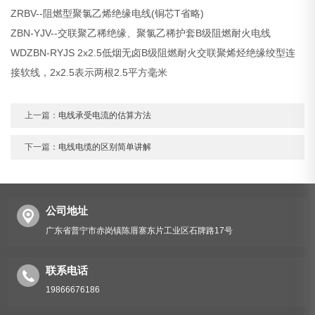
ZRBV--阻燃型聚氯乙烯绝缘电线(铜芯T省略)
ZBN-YJV--交联聚乙稀绝缘、聚氯乙稀护套B级阻燃耐火电线
WDZBN-RYJS 2x2.5低烟无卤B级阻燃耐火交联聚烯烃绝缘绞型连
接软线，2x2.5表示两根2.5平方毫米
上一篇：
电线承受电流的估算方法
下一篇：
电线电缆的区别简单讲解
公司地址
广东省普宁市赤岗镇陈厝寨东片工业区石牌路17号
联系电话
19866676186